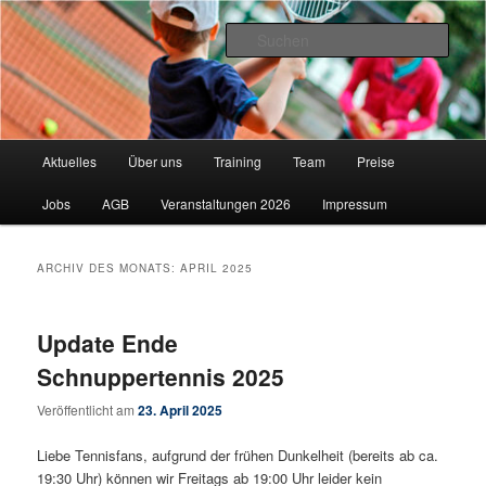
Zum
Zum
"Lieber Tennis Spielen"
primären
sekundären
Such
Inhalt
Inhalt
springen
springen
Leipziger Tennisschule
Hauptmenü
Aktuelles
Über uns
Training
Team
Preise
Jobs
AGB
Veranstaltungen 2026
Impressum
ARCHIV DES MONATS:
APRIL 2025
Update Ende
Schnuppertennis 2025
Veröffentlicht am
23. April 2025
Liebe Tennisfans, aufgrund der frühen Dunkelheit (bereits ab ca.
19:30 Uhr) können wir Freitags ab 19:00 Uhr leider kein