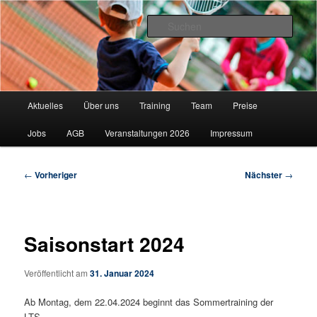
Zum
"Lieber Tennis Spielen"
primären
Such
Inhalt
springen
Leipziger Tennisschule
Hauptmenü
Aktuelles
Über uns
Training
Team
Preise
Jobs
AGB
Veranstaltungen 2026
Impressum
Beitragsnavigation
←
Vorheriger
Nächster
→
Saisonstart 2024
Veröffentlicht am
31. Januar 2024
Ab Montag, dem 22.04.2024 beginnt das Sommertraining der
LTS.