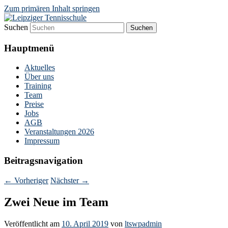
Zum primären Inhalt springen
Suchen
"Lieber Tennis Spielen"
Leipziger Tennisschule
Hauptmenü
Aktuelles
Über uns
Training
Team
Preise
Jobs
AGB
Veranstaltungen 2026
Impressum
Beitragsnavigation
←
Vorheriger
Nächster
→
Zwei Neue im Team
Veröffentlicht am
10. April 2019
von
ltswpadmin