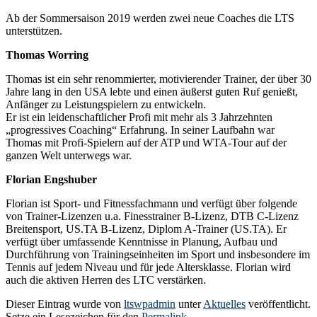
Ab der Sommersaison 2019 werden zwei neue Coaches die LTS
unterstützen.
Thomas Worring
Thomas ist ein sehr renommierter, motivierender Trainer, der über 30
Jahre lang in den USA lebte und einen äußerst guten Ruf genießt,
Anfänger zu Leistungspielern zu entwickeln.
Er ist ein leidenschaftlicher Profi mit mehr als 3 Jahrzehnten
„progressives Coaching“ Erfahrung. In seiner Laufbahn war
Thomas mit Profi-Spielern auf der ATP und WTA-Tour auf der
ganzen Welt unterwegs war.
Florian Engshuber
Florian ist Sport- und Fitnessfachmann und verfügt über folgende
von Trainer-Lizenzen u.a. Finesstrainer B-Lizenz, DTB C-Lizenz
Breitensport, US.TA B-Lizenz, Diplom A-Trainer (US.TA). Er
verfügt über umfassende Kenntnisse in Planung, Aufbau und
Durchführung von Trainingseinheiten im Sport und insbesondere im
Tennis auf jedem Niveau und für jede Altersklasse. Florian wird
auch die aktiven Herren des LTC verstärken.
Dieser Eintrag wurde von
ltswpadmin
unter
Aktuelles
veröffentlicht.
Setze ein Lesezeichen für den
Permalink
.